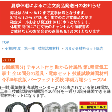
TOP
令和8年度 第一種 技能試験材料
おまかせ材料セット販売
>
>
PICK UP
(3回練習分) テキスト付き 助かる付属品 第1種電気工
事士 全10問分の器具・電線セット 技能試験練習材料
令和6年度版 パーフェクト受験 準備万端シリーズ84
(一財)電気技術者試験センターより公表されている第1種電気
工事士技能試験候補問題全10問分を一通り3回分練習できる練
習材料セットになります。