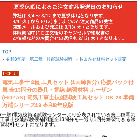
TOP
令和8年度 第二種 技能試験材料
おまかせ材料セット販売
>
>
PICK UP
電気工事士 2種 工具セット (1回練習分) 応援パック付
属 全13問分の器具・電線 練習材料 ホーザン
(HOZAN) 電気工事士技能試験工具セット DK-28 準備
万端シリーズ19 令和8年度版
(一財)電気技術者試験センターより公表されている第二種電気
工事士技能試験候補問題全13問分を一通り1回分練習できる練
習材料セットになります。