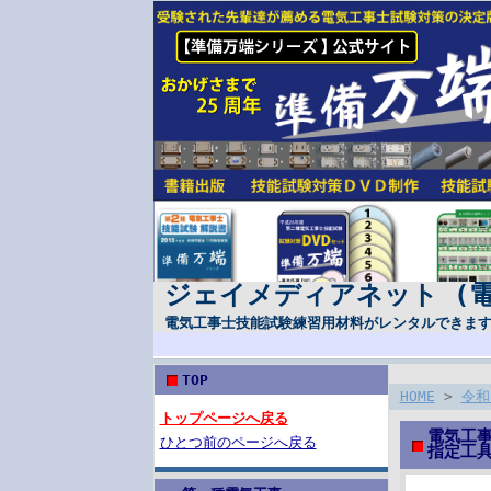
ジェイメディアネット (
電気工事士技能試験練習用材料がレンタルできま
TOP
HOME
>
令和
トップページへ戻る
電気工事
ひとつ前のページへ戻る
指定工具