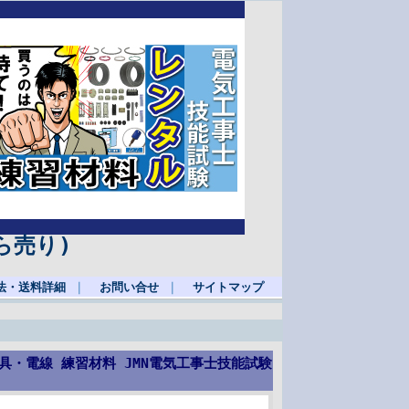
ら売り)
法・送料詳細
｜
お問い合せ
｜
サイトマップ
器具・電線 練習材料 JMN電気工事士技能試験