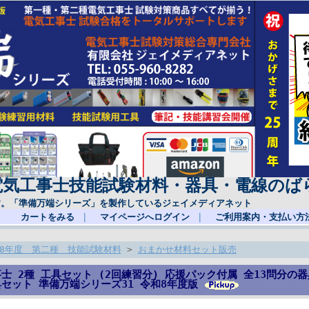
電気工事士技能試験材料・器具・電線のば
す。「準備万端シリーズ」を製作しているジェイメディアネット
カートをみる
｜
マイページへログイン
｜
ご利用案内・支払い方
8年度 第二種 技能試験材料
>
おまかせ材料セット販売
士 2種 工具セット (2回練習分) 応援パック付属 全13問分の
セット 準備万端シリーズ31 令和8年度版