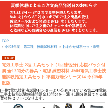
TOP
令和8年度 第二種 技能試験材料
おまかせ材料セット販売
>
>
PICK UP
電気工事士 2種 工具セット (1回練習分) 応援パック付
属 全13問分の器具・電線 練習材料 JMN電気工事士技
能試験指定工具セット 準備万端シリーズ14 令和8年
度版
(一財)電気技術者試験センターより公表されている第二種電気
工事士技能試験候補問題全13問分を一通り1回分練習できる練
習材料セットになります。