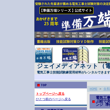
ジェイメディアネット (
電気工事士技能試験練習用材料がレンタルできま
TOP
HOME
>
令和
トップページへ戻る
電気工事
ひとつ前のページへ戻る
ぶ絵で見
ンジ 準