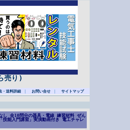
ら売り)
法・送料詳細
｜
お問い合せ
｜
サイトマップ
なし 全10問分の器具・電線 練習材料 ぜん
版「技能入門講習」実演動画付き 電工チャレ