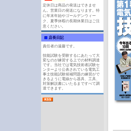
定休日は商品の発送はできませ
ん。営業日の発送になります。特
に年末年始やゴールデンウィー
ク、夏季休暇の長期休業日はご注
意ください。
店長日記
責任者の遠藤です。
技能試験を受験するにあたって大
変なのが練習する上での材料調達
です。当社では電気技術者試験セ
ンターより公表されている電気工
事士技能試験候補問題の練習がで
きるように電線から器具、工具、
対策解説書にいたるまですべて調
達できます。