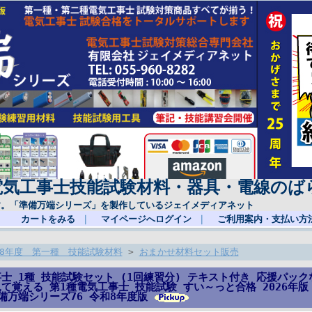
電気工事士技能試験材料・器具・電線のば
す。「準備万端シリーズ」を製作しているジェイメディアネット
カートをみる
｜
マイページへログイン
｜
ご利用案内・支払い方
8年度 第一種 技能試験材料
>
おまかせ材料セット販売
士 1種 技能試験セット (1回練習分) テキスト付き 応援パック
て覚える 第1種電気工事士 技能試験 すい～っと合格 2026年
備万端シリーズ76 令和8年度版