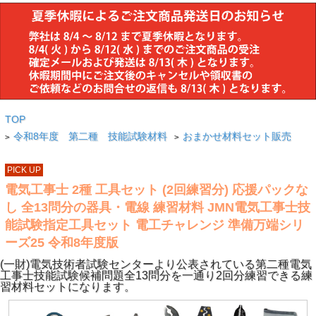
TOP
令和8年度 第二種 技能試験材料
おまかせ材料セット販売
>
>
PICK UP
電気工事士 2種 工具セット (2回練習分) 応援パックな
し 全13問分の器具・電線 練習材料 JMN電気工事士技
能試験指定工具セット 電工チャレンジ 準備万端シリ
ーズ25 令和8年度版
(一財)電気技術者試験センターより公表されている第二種電気
工事士技能試験候補問題全13問分を一通り2回分練習できる練
習材料セットになります。