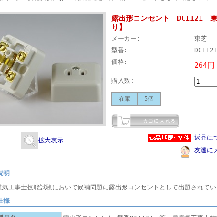
露出形コンセント DC1121
り】
メーカー:
東芝
型番:
DC112
価格:
264円
購入数:
在庫
5個
返品に
拡大表示
友達に
説明
電気工事士技能試験において候補問題に露出形コンセントとして出題されてい
仕様