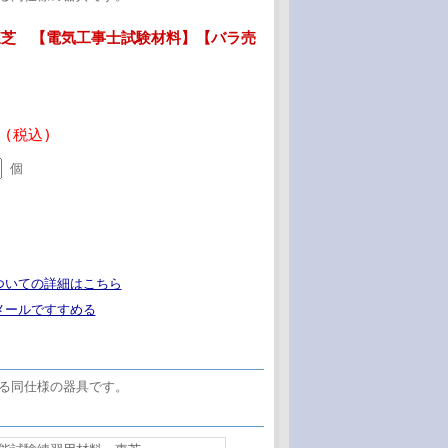
 東芝 【電気工事士試験材料】【バラ売
1
 (税込)
個
ついての詳細はこちら
メールですすめる
る同仕様の器具です。