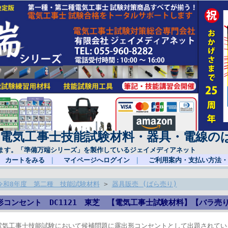
(電気工事士技能試験材料・器具・電線の
ます。「準備万端シリーズ」を製作しているジェイメディアネット
カートをみる
｜
マイページへログイン
｜
ご利用案内・支払い方法・
令和8年度 第二種 技能試験材料
>
器具販売 (ばら売り)
形コンセント DC1121 東芝 【電気工事士試験材料】【バラ売
電気工事士技能試験において候補問題に露出形コンセントとして出題されてい