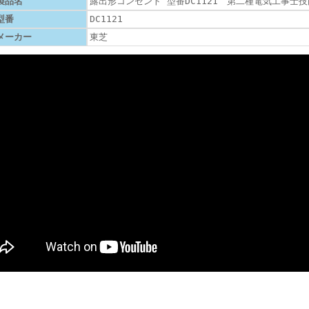
製品名
露出形コンセント 型番DC1121 第二種電気工事士
型番
DC1121
メーカー
東芝