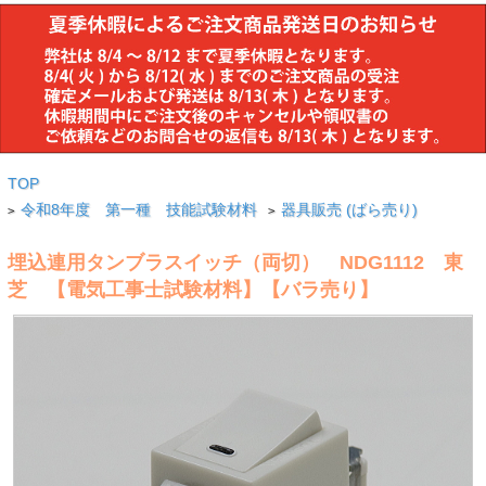
TOP
令和8年度 第一種 技能試験材料
器具販売 (ばら売り)
>
>
埋込連用タンブラスイッチ（両切） NDG1112 東
芝 【電気工事士試験材料】【バラ売り】