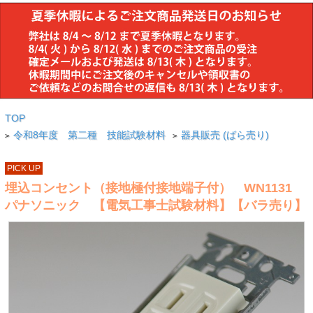
TOP
令和8年度 第二種 技能試験材料
器具販売 (ばら売り)
>
>
PICK UP
埋込コンセント（接地極付接地端子付） WN1131
パナソニック 【電気工事士試験材料】【バラ売り】