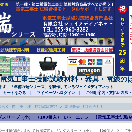
(電気工事士技能試験材料・器具・電線の
ます。「準備万端シリーズ」を製作しているジェイメディアネット
カートをみる
｜
マイページへログイン
｜
ご利用案内・支払い方法・
令和8年度 第二種 技能試験材料
>
器具販売 (ばら売り)
グスリーブ（小） (100個入) E小 ニチフ 【電気工事士試験
事士技能試験において候補問題にリングスリーブ（小） (100個入)として