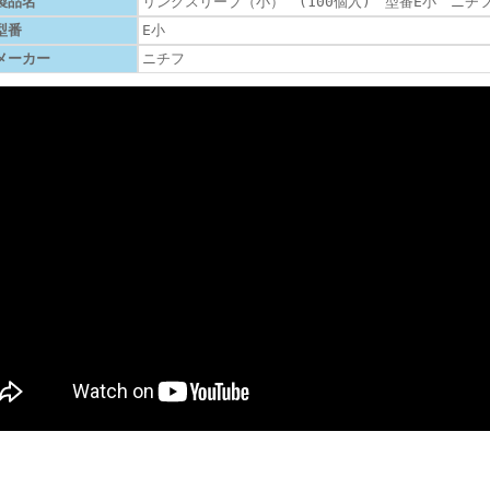
製品名
リングスリーブ（小） (100個入) 型番E小 ニチ
型番
E小
メーカー
ニチフ