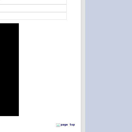
フ
page top