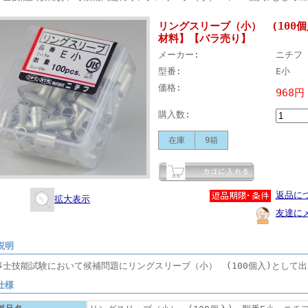
リングスリーブ（小） (100
材料】【バラ売り】
メーカー:
ニチフ
型番:
E小
価格:
968円
購入数:
在庫
9箱
返品に
拡大表示
友達に
説明
事士技能試験において候補問題にリングスリーブ（小） (100個入)として
仕様