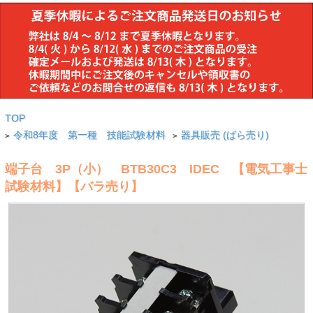
TOP
令和8年度 第一種 技能試験材料
器具販売 (ばら売り)
>
>
端子台 3P（小） BTB30C3 IDEC 【電気工事士
試験材料】【バラ売り】