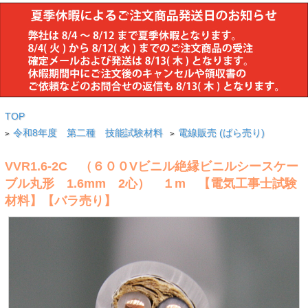
TOP
令和8年度 第二種 技能試験材料
電線販売 (ばら売り)
>
>
VVR1.6-2C （６００Vビニル絶縁ビニルシースケー
ブル丸形 1.6mm 2心） １m 【電気工事士試験
材料】【バラ売り】