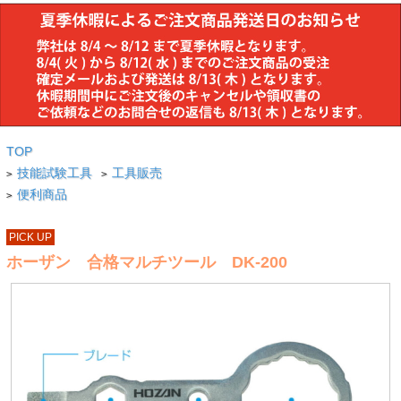
TOP
技能試験工具
工具販売
>
>
便利商品
>
PICK UP
ホーザン 合格マルチツール DK-200