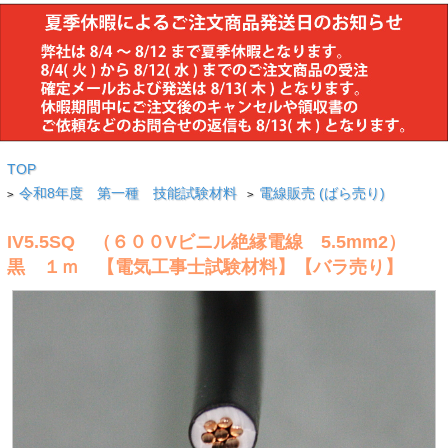
TOP
令和8年度 第一種 技能試験材料
電線販売 (ばら売り)
>
>
IV5.5SQ （６００Vビニル絶縁電線 5.5mm2）
黒 １ｍ 【電気工事士試験材料】【バラ売り】