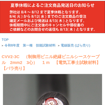
TOP
令和8年度 第一種 技能試験材料
電線販売 (ばら売り)
>
>
CVV2-3C （制御用ビニル絶縁ビニルシースケーブ
ル 2mm2 3心） １ｍ 【電気工事士試験材料】
【バラ売り】