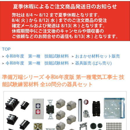
TOP
令和8年度 第一種 技能試験材料
おまかせ材料セット販売
>
>
令和8年度 第一種 技能試験材料
器具販売 (ばら売り)
>
>
準備万端シリーズ 令和6年度版 第一種電気工事士 技
能試験練習材料 全10問分の器具セット