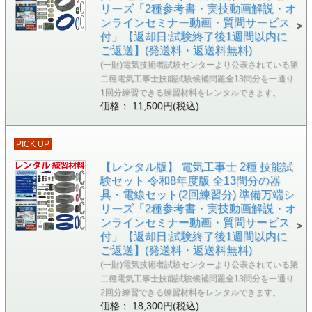
リーズ「2種参考書・実技動画解説・オ
ンラインセミナー動画・質問サービス
付」【返却日:試験終了後1週間以内に
ご返送】(発送料・返送料無料)
(一財)電気技術者試験センターより公表されている第
二種電気工事士技能試験候補問題全13問分を一通り
1回分練習できる練習材料をレンタルできます。
価格： 11,500円(税込)
PICK UP
【レンタル版】 電気工事士 2種 技能試
験セット 令和8年度版 全13問分の器
具・電線セット(2回練習分) 準備万端シ
リーズ「2種参考書・実技動画解説・オ
ンラインセミナー動画・質問サービス
付」【返却日:試験終了後1週間以内に
ご返送】(発送料・返送料無料)
(一財)電気技術者試験センターより公表されている第
二種電気工事士技能試験候補問題全13問分を一通り
2回分練習できる練習材料をレンタルできます。
価格： 18,300円(税込)