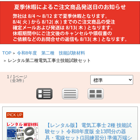
TOP
令和8年度 第二種 技能試験材料
>
レンタル第二種電気工事士技能試験セット
>
1 / 1ページ
（全3件）
PICK UP
【レンタル版】 電気工事士 2種 技能試
験セット 令和8年度版 全13問分の器
具・電線セット(1回練習分) 準備万端シ