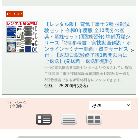
PICK UP
【レンタル版】 電気工事士 2種 技能試
験セット 令和8年度版 全13問分の器
具・電線セット(3回練習分) 準備万端シ
リーズ「2種参考書・実技動画解説・オ
ンラインセミナー動画・質問サービス
付」【返却日:試験終了後1週間以内に
ご返送】(発送料・返送料無料)
(一財)電気技術者試験センターより公表されている第
二種電気工事士技能試験候補問題全13問分を一通り
3回分練習できる練習材料をレンタルできます。
価格： 25,200円(税込)
1 / 1ページ
（全3件）